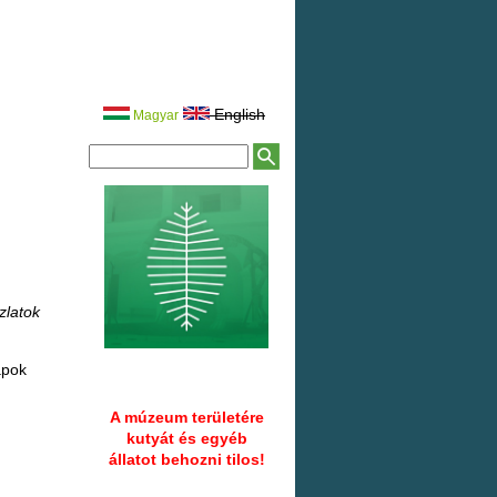
English
Magyar
K
K
e
e
r
r
e
e
s
é
s
s
ű
é
r
s
l
a
p
zlatok
apok
A múzeum területére
kutyát és egyéb
állatot behozni tilos!