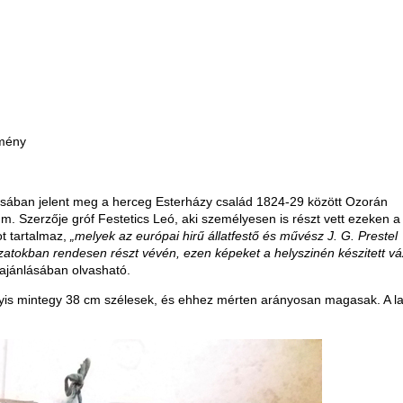
emény
ásában jelent meg a herceg Esterházy család 1824-29 között Ozorán
m. Szerzője gróf Festetics Leó, aki személyesen is részt vett ezeken a
ot tartalmaz,
„melyek az európai hirű állatfestő és művész J. G. Prestel
zatokban rendesen részt vévén, ezen képeket a helyszinén készitett vá
ajánlásában olvasható.
agyis mintegy 38 cm szélesek, és ehhez mérten arányosan magasak. A l