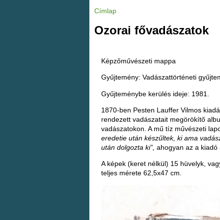
Címlap
J
e
l
Ozorai fővadászatok
e
n
l
e
g
Képzőművészeti mappa
i
h
e
Gyűjtemény: Vadászattörténeti gyűjt
l
y
Gyűjteménybe kerülés ideje: 1981.
1870-ben Pesten Lauffer Vilmos kiad
rendezett vadászatait megörökítő albu
vadászatokon. A mű tíz művészeti lap
eredetie után készűltek, ki ama vadás
után dolgozta ki”,
ahogyan az a kiadó 
A képek (keret nélkül) 15 hüvelyk, v
teljes mérete 62,5x47 cm.