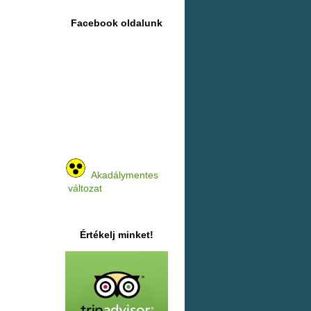
Facebook oldalunk
Akadálymentes
változat
Értékelj minket!