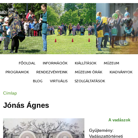
Jump to navigation
FŐOLDAL
INFORMÁCIÓK
KIÁLLÍTÁSOK
MÚZEUM
PROGRAMOK
RENDEZVÉNYEINK
MÚZEUMI ÓRÁK
KIADVÁNYOK
BLOG
VIRTUÁLIS
SZOLGÁLTATÁSOK
Címlap
J
e
l
Jónás Ágnes
e
n
l
e
A vadászok
g
i
h
Gyűjtemény:
e
Vadászattörténeti
l