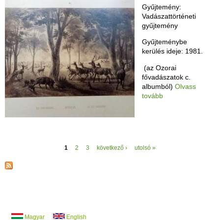
Gyűjtemény:
Vadászattörténeti
gyűjtemény
Gyűjteménybe
kerülés ideje: 1981.
(az Ozorai
fővadászatok c.
albumból)
Olvass
tovább
O
1
2
3
következő ›
utolsó »
l
d
a
l
a
k
Magyar
English