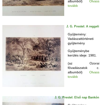
albumból)
Olvass
tovább
J. G. Prestel: A reggeli
Gyűjtemény:
Vadászattörténeti
gyűjtemény
Gyűjteménybe
kerülés ideje: 1981.
(az Ozorai
fővadászatok c.
albumból)
Olvass
tovább
J. G. Prestel: Első nap Bankón