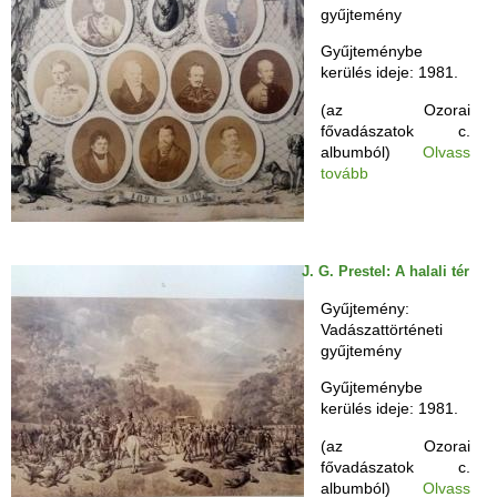
y
gyűjtemény
Gyűjteménybe
kerülés ideje: 1981.
(az Ozorai
fővadászatok c.
albumból)
Olvass
tovább
J. G. Prestel: A halali tér
Gyűjtemény:
Vadászattörténeti
gyűjtemény
Gyűjteménybe
kerülés ideje: 1981.
(az Ozorai
fővadászatok c.
albumból)
Olvass