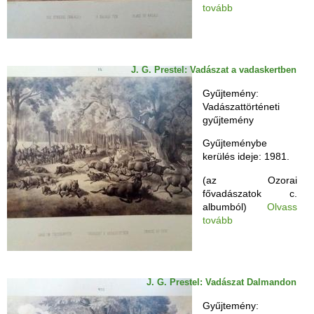
tovább
J. G. Prestel: Vadászat a vadaskertben
Gyűjtemény:
Vadászattörténeti
gyűjtemény
Gyűjteménybe
kerülés ideje: 1981.
(az Ozorai
fővadászatok c.
albumból)
Olvass
tovább
J. G. Prestel: Vadászat Dalmandon
Gyűjtemény: