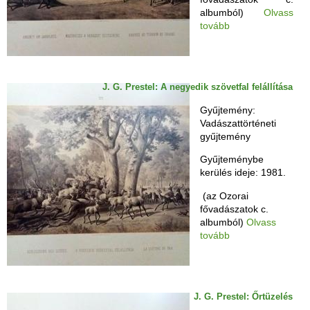
albumból)
Olvass
tovább
J. G. Prestel: A negyedik szövetfal felállítása
Gyűjtemény:
Vadászattörténeti
gyűjtemény
Gyűjteménybe
kerülés ideje: 1981.
(az Ozorai
fővadászatok c.
albumból)
Olvass
tovább
J. G. Prestel: Őrtüzelés