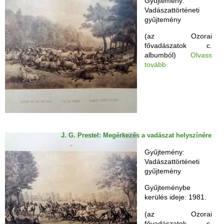
Gyűjtemény:
Vadászattörténeti
gyűjtemény
(az Ozorai
fővadászatok c.
albumból)
Olvass
tovább
J. G. Prestel: Megérkezés a vadászat helyszínére
Gyűjtemény:
Vadászattörténeti
gyűjtemény
Gyűjteménybe
kerülés ideje: 1981.
(az Ozorai
fővadászatok c.