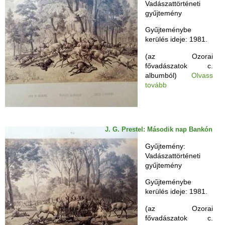
Vadászattörténeti
gyűjtemény
Gyűjteménybe
kerülés ideje: 1981.
(az Ozorai
fővadászatok c.
albumból)
Olvass
tovább
J. G. Prestel: Második nap Bankón
Gyűjtemény:
Vadászattörténeti
gyűjtemény
Gyűjteménybe
kerülés ideje: 1981.
(az Ozorai
fővadászatok c.