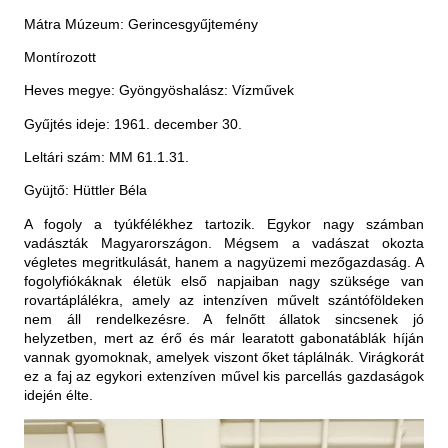
y
Mátra Múzeum: Gerincesgyűjtemény
Montírozott
Heves megye: Gyöngyöshalász: Vízművek
Gyűjtés ideje: 1961. december 30.
Leltári szám: MM 61.1.31.
Gyüjtő: Hüttler Béla
A fogoly a tyúkfélékhez tartozik. Egykor nagy számban
vadászták Magyarországon. Mégsem a vadászat okozta
végletes megritkulását, hanem a nagyüzemi mezőgazdaság. A
fogolyfiókáknak életük első napjaiban nagy szüksége van
rovartáplálékra, amely az intenzíven művelt szántóföldeken
nem áll rendelkezésre. A felnőtt állatok sincsenek jó
helyzetben, mert az érő és már learatott gabonatáblák híján
vannak gyomoknak, amelyek viszont őket táplálnák. Virágkorát
ez a faj az egykori extenzíven művel kis parcellás gazdaságok
idején élte.