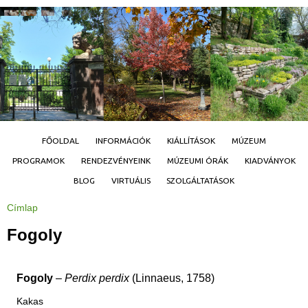
Jump to navigation
FŐOLDAL
INFORMÁCIÓK
KIÁLLÍTÁSOK
MÚZEUM
PROGRAMOK
RENDEZVÉNYEINK
MÚZEUMI ÓRÁK
KIADVÁNYOK
BLOG
VIRTUÁLIS
SZOLGÁLTATÁSOK
Címlap
J
e
l
Fogoly
e
n
l
e
g
Fogoly
–
Perdix perdix
(Linnaeus, 1758)
i
h
e
Kakas
l