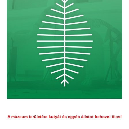
ű
é
r
s
l
a
p
A múzeum területére kutyát és egyéb állatot behozni tilos!