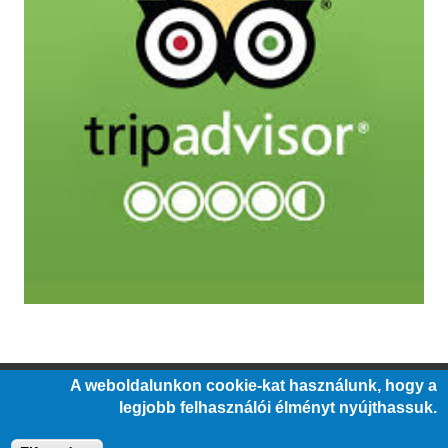
A weboldalunkon cookie-kat használunk, hogy a
/
/
/
ÁLLÁSOK
ÜVEGZSEB
KÖZÉRDEKŰ ADATOK
legjobb felhasználói élményt nyújthassuk.
/
/
/
ALAPÍTVÁNY
PÁLYÁZATOK
JOGI NYILATKOZATOK
/
IMPRESSZUM
MÁTRA MÚZEUM BARÁTOK EGYESÜLET