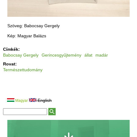
Szöveg: Babocsay Gergely
Kép: Magyar Balázs
Címkék:
Babocsay Gergely
Gerincesgyűjtemény
állat
madár
Rovat:
Természettudomány
English
Magyar
K
K
e
e
r
r
e
e
s
é
s
s