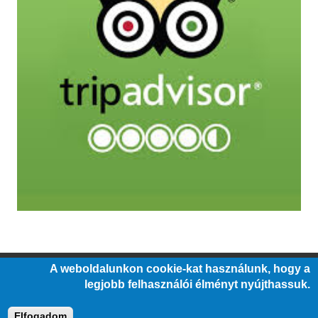
A weboldalunkon cookie-kat használunk, hogy a
/
/
/
ÁLLÁSOK
ÜVEGZSEB
KÖZÉRDEKŰ ADATOK
legjobb felhasználói élményt nyújthassuk.
/
/
/
ALAPÍTVÁNY
PÁLYÁZATOK
JOGI NYILATKOZATOK
/
IMPRESSZUM
MÁTRA MÚZEUM BARÁTOK EGYESÜLET
Elfogadom