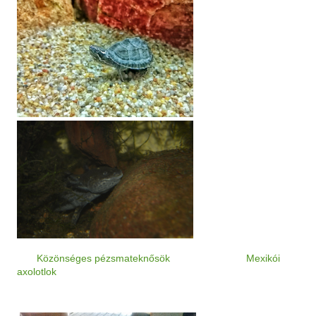
Közönséges pézsmateknősök
Mexikói
axolotlok