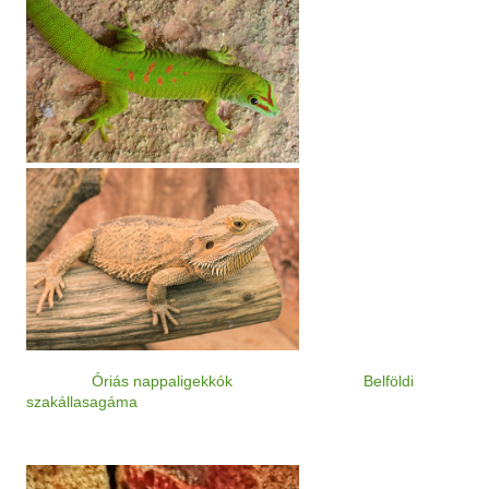
Óriás nappaligekkók
Belföldi
szakállasagáma