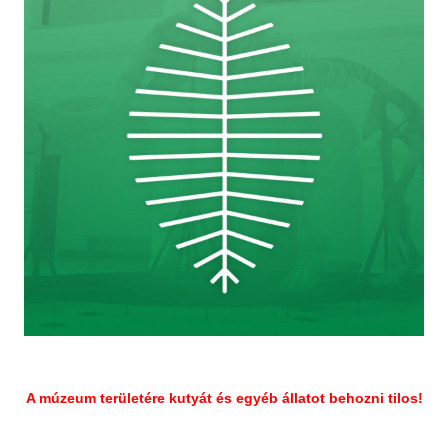
ű
é
r
s
l
a
p
A múzeum területére kutyát és egyéb állatot behozni tilos!