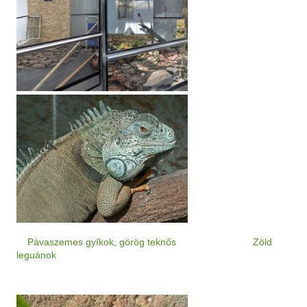
y
Pávaszemes gyíkok, görög teknős
Zöld
leguánok