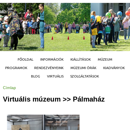
Jump to navigation
FŐOLDAL
INFORMÁCIÓK
KIÁLLÍTÁSOK
MÚZEUM
PROGRAMOK
RENDEZVÉNYEINK
MÚZEUMI ÓRÁK
KIADVÁNYOK
BLOG
VIRTUÁLIS
SZOLGÁLTATÁSOK
Címlap
J
e
l
Virtuális múzeum >> Pálmaház
e
n
l
e
g
i
h
e
l