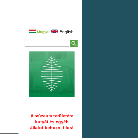
English
Magyar
K
K
e
e
r
r
e
e
s
é
s
s
ű
é
r
s
l
a
p
A múzeum területére
kutyát és egyéb
állatot behozni tilos!