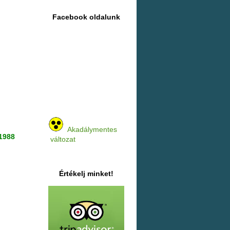
Facebook oldalunk
Akadálymentes
 1988
változat
Értékelj minket!