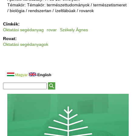
Témakör: Témakör: természettudományok / természetismeret
/ biológia / rendszertan / ízeltlábúak / rovarok
Címkék:
Oktatási segédanyag
rovar
Székely Ágnes
Rovat:
Oktatási segédanyagok
English
Magyar
K
K
e
e
r
r
e
e
s
é
s
s
ű
é
r
s
l
a
p