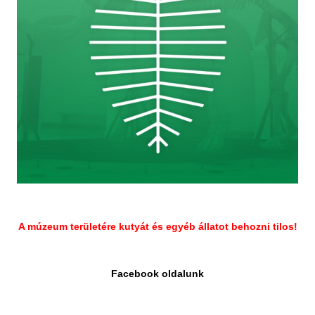
A múzeum területére kutyát és egyéb állatot behozni tilos!
Facebook oldalunk