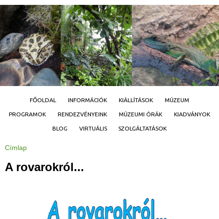
Jump to navigation
FŐOLDAL
INFORMÁCIÓK
KIÁLLÍTÁSOK
MÚZEUM
PROGRAMOK
RENDEZVÉNYEINK
MÚZEUMI ÓRÁK
KIADVÁNYOK
BLOG
VIRTUÁLIS
SZOLGÁLTATÁSOK
Címlap
J
e
l
A rovarokról...
e
n
l
e
g
i
h
e
l