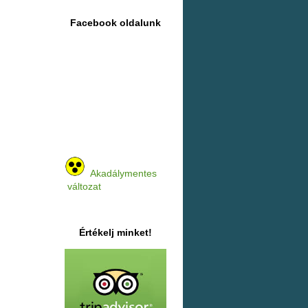
Facebook oldalunk
Akadálymentes
változat
Értékelj minket!