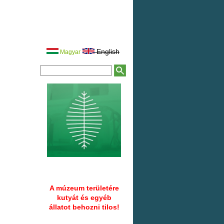
English
Magyar
K
K
e
e
r
r
e
e
s
é
s
s
ű
é
r
s
l
a
p
A múzeum területére
kutyát és egyéb
állatot behozni tilos!