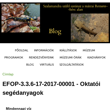
Jump to navigation
FŐOLDAL
INFORMÁCIÓK
KIÁLLÍTÁSOK
MÚZEUM
PROGRAMOK
RENDEZVÉNYEINK
MÚZEUMI ÓRÁK
KIADVÁNYOK
BLOG
VIRTUÁLIS
SZOLGÁLTATÁSOK
Címlap
J
e
l
EFOP-3.3.6-17-2017-00001 - Oktatói
e
n
l
segédanyagok
e
g
i
h
e
Mindennapi víz
l